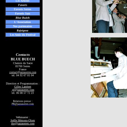
Les
Artistes
Favoris
Favoris Serres
Favoris Jazz
Blue Buëch
L'Association
Nos partenaires
Rejoignez
Les Amis du Festival
Contacts
BLUE BUECH
Chemin du Sacre
05700 Serres
France
contact
@jazzaserres.com
tel.
04 92 67 01 04
Direction et Programmation :
Gilles Lambert
gl@jazzaserres.com
tel. 06 08 57 72 23
:
Relations presse
PR@jazzaserres.com
Webmaster :
Joëlle Hémono-Olsen
jho@jazzaserres.com