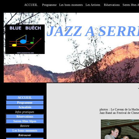
ACCUEIL
Programme
Les bons moments
Les
Artistes
Réservations
Serres Htes 
JAZZ A SERR
ACCUEIL
Programme
Actualités
photos : Le Caveau de la Huche
Infos pratiques
Jazz Band au Festival de Chese
Réservations
Serres Htes Alpes
Revivre
Les bons moments
Retrouver