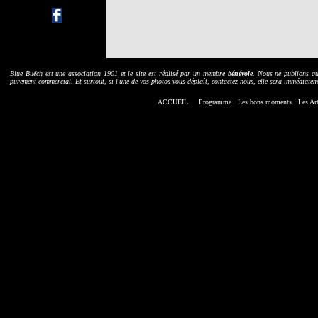
B
lue Buëch est une association 1901 et le site est réalisé par un membre
bénévole.
Nous ne publions que 
purement commercial. Et surtout, si l'une de vos photos vous déplaît, contactez-nous, elle sera immédiatem
ACCUEIL
Programme
Les bons moments
Les
Art