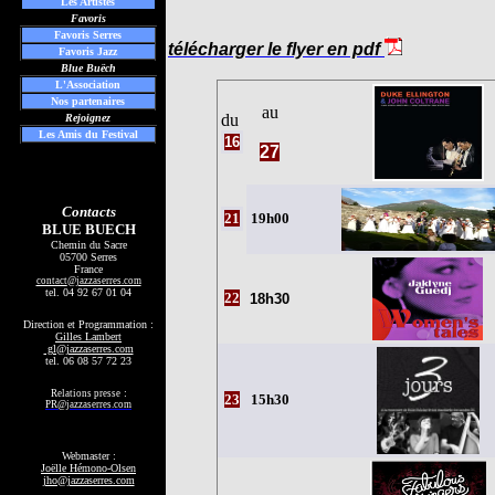
Les
Artistes
Favoris
Favoris Serres
télécharger le flyer en pdf
Favoris Jazz
Blue Buëch
L'Association
Nos partenaires
au
du
Rejoignez
Les Amis du Festival
16
27
Contacts
21
19h00
BLUE BUECH
Chemin du Sacre
05700 Serres
France
contact
@jazzaserres.com
tel.
04 92 67 01 04
22
18h30
Direction et Programmation :
Gilles Lambert
gl@jazzaserres.com
tel. 06 08 57 72 23
:
Relations presse
23
15h30
PR@jazzaserres.com
Webmaster :
Joëlle Hémono-Olsen
jho@jazzaserres.com