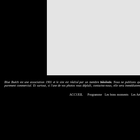
B
lue Buëch est une association 1901 et le site est réalisé par un membre
bénévole.
Nous ne publions que 
purement commercial. Et surtout, si l'une de vos photos vous déplaît, contactez-nous, elle sera immédiatem
ACCUEIL
Programme
Les bons moments
Les
Art