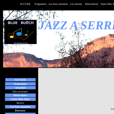
ACCUEIL
Programme
Les bons moments
Les
Artistes
Réservations
Serres Htes 
JAZZ A SERR
ACCUEIL
Programme
Actualités
Infos pratiques
Réservations
Serres Htes Alpes
Revivre
Les bons moments
Le
Retrouver