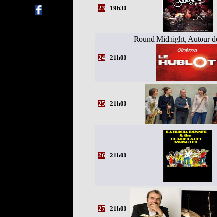
23
19h30
Round Midnight, Autour d
24
21h00
25
21h00
26
21h00
27
21h00