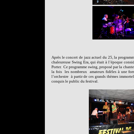
Après le concert de jazz actuel du 25, la programm
chaleureuse Swing Era, qui était à l’époque consi
Porter.
Ce programme swing, proposé par la chanteu
la fois
les nombreux
amateurs fidèles à une for
l’orchestre
à partir de ces grands thèmes immortel
conquis le public du festival.