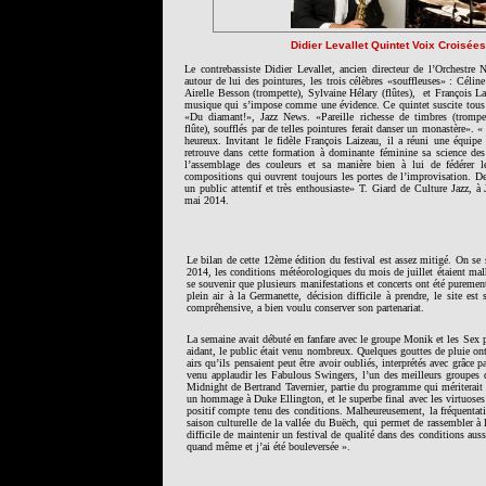
Didier Levallet Quintet Voix Croisées
Le contrebassiste Didier Levallet, ancien directeur de l’Orchestre N
autour de lui des pointures, les trois célèbres «souffleuses» : Céli
Airelle Besson (trompette), Sylvaine Hélary (flûtes),
et François La
musique qui s’impose comme une évidence. Ce quintet suscite tou
«Du diamant!», Jazz News. «Pareille richesse de timbres (trompe
flûte), soufflés par de telles pointures ferait danser un monastère». «
heureux. Invitant le fidèle François Laizeau, il a réuni une équip
retrouve dans cette formation à dominante féminine sa science des
l’assemblage des couleurs et sa manière bien à lui de fédérer l
compositions qui ouvrent toujours les portes de l’improvisation. De
un public attentif et très enthousiaste» T. Giard de Culture Jazz, à
mai 2014.
Le bilan de cette 12ème édition du festival est assez mitigé. On se
2014, les conditions météorologiques du mois de juillet étaient malh
se souvenir que plusieurs manifestations et concerts ont été purement
plein air à la Germanette, décision difficile à prendre, le site e
compréhensive, a bien voulu conserver son partenariat.
La semaine avait débuté en fanfare avec le groupe Monik et les Sex pi
aidant, le public était venu nombreux. Quelques gouttes de pluie ont
airs qu’ils pensaient peut être avoir oubliés, interprétés avec grâce
venu applaudir les Fabulous Swingers, l’un des meilleurs groupes d
Midnight de Bertrand Tavernier, partie du programme qui mériterait san
un hommage à Duke Ellington, et le superbe final avec les virtuose
positif compte tenu des conditions. Malheureusement, la fréquentatio
saison culturelle de la vallée du Buëch, qui permet de rassembler à 
difficile de maintenir un festival de qualité dans des conditions auss
quand même et j’ai été bouleversée ».