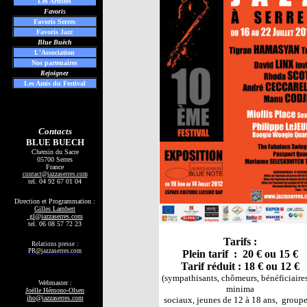
Les
Artistes
Favoris
Favoris Serres
Favoris Jazz
Blue Buëch
L'Association
Nos partenaires
Rejoignez
Les Amis du Festival
Contacts
BLUE BUECH
Chemin du Sacre
05700 Serres
France
contact
@jazzaserres.com
tel.
04 92 67 01 04
Direction et Programmation :
Gilles Lambert
gl@jazzaserres.com
tel. 06 08 57 72 23
Tarifs :
:
Relations presse
PR@jazzaserres.com
Plein tarif : 20 € ou 15 €
Tarif réduit : 18 € ou 12 €
(sympathisants, chômeurs, bénéficiaire
Webmaster :
minima
Joëlle Hémono-Olsen
jho@jazzaserres.com
sociaux, jeunes de 12 à 18 ans, groupe