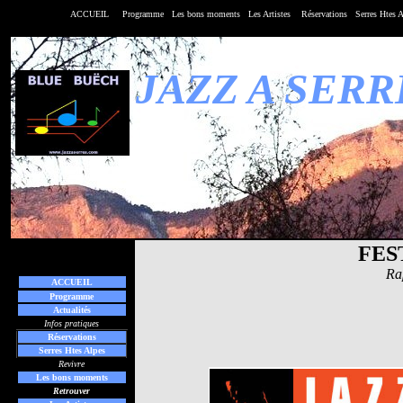
ACCUEIL
Programme
Les bons moments
Les
Artistes
Réservations
Serres Htes 
JAZZ A SERR
FEST
Rap
ACCUEIL
Programme
Actualités
Infos pratiques
Réservations
Serres Htes Alpes
Revivre
Les bons moments
Retrouver