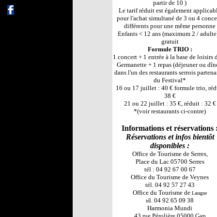
partir de 10 )
Le tarif réduit est également applicab
pour l'achat simultané de 3 ou 4 conce
différents pour une même personne
Enfants < 12 ans (maximum 2 / adulte)
gratuit
Formule TRIO :
1 concert + 1 entrée à la base de loisirs 
Germanette + 1 repas (déjeuner ou dîn
dans l'un des restaurants serrois partena
du Festival*
16 ou 17 juillet : 40 € formule trio, réd
38 €
21 ou 22 juillet : 35 €, réduit : 32 €
*(voir restaurants ci-contre)
Informations et réservations 
Réservations et infos bientôt
disponibles :
Office de Tourisme de Serres,
Place du Lac 05700 Serres
tél : 04 92 67 00 67
Office du Tourisme de Veynes
tél. 04 92 57 27 43
Office du Tourisme de
Laragne
l. 04 92 65 09 38
té
Harmonia Mundi
43 rue Pérolière 05000 Gap