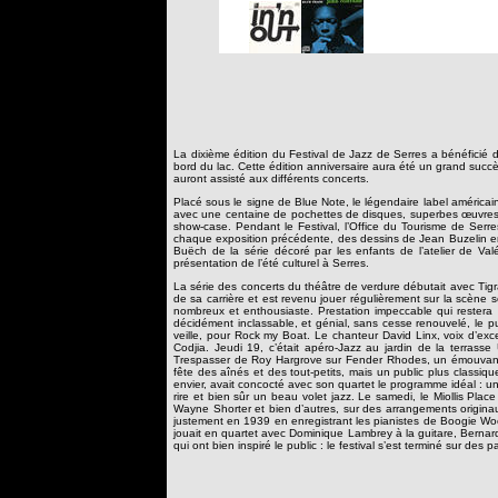
La dixième édition du Festival de Jazz de Serres a bénéficié
bord du lac. Cette édition anniversaire aura été un grand succ
auront assisté aux différents concerts.
Placé sous le signe de Blue Note, le légendaire label américain
avec une centaine de pochettes de disques, superbes œuvres d
show-case. Pendant le Festival, l’Office du Tourisme de Serres
chaque exposition précédente, des dessins de Jean Buzelin en
Buëch de la série décoré par les enfants de l’atelier de Va
présentation de l’été culturel à Serres.
La série des concerts du théâtre de verdure débutait avec Tig
de sa carrière et est revenu jouer régulièrement sur la scène s
nombreux et enthousiaste. Prestation impeccable qui restera
décidément inclassable, et génial, sans cesse renouvelé, le pu
veille, pour Rock my Boat. Le chanteur David Linx, voix d’exc
Codjia. Jeudi 19, c’était apéro-Jazz au jardin de la terras
Trespasser de Roy Hargrove sur Fender Rhodes, un émouvant Lo
fête des aînés et des tout-petits, mais un public plus classiq
envier, avait concocté avec son quartet le programme idéal : u
rire et bien sûr un beau volet jazz. Le samedi, le Miollis 
Wayne Shorter et bien d’autres, sur des arrangements originaux
justement en 1939 en enregistrant les pianistes de Boogie Woo
jouait en quartet avec Dominique Lambrey à la guitare, Bernard
qui ont bien inspiré le public : le festival s’est terminé sur des