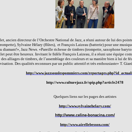
et, ancien directeur de l’Orchestre National de Jazz, a réuni autour de lui des point
rompette), Sylvaine Hélary (flûtes),
et François Laizeau (batterie) pour une musiq
Du diamant!», Jazz News. «Pareille richesse de timbres (trompette, saxophone baryton, 
et peut être heureux. Invitant le fidèle François Laizeau, il a réuni une équipe com
des alliages de timbres, de l’assemblage des couleurs et sa manière bien à lui de fé
ovisation. Des qualités reconnues par un public attentif et très enthousiaste» T. Gia
http://www.jazzsouslespommiers.com/reportages.php?id_actual
http://www.culturejazz.fr/spip.php?article2478
Quelques liens sur les pages des artistes
http://www.sylvainehelary.com/
http://www.celine-bonacina.com/
http://www.airellebesson.com/