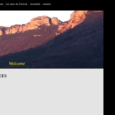
ires
Les amis du Festival
Actualités
contacts
Welcome
EES