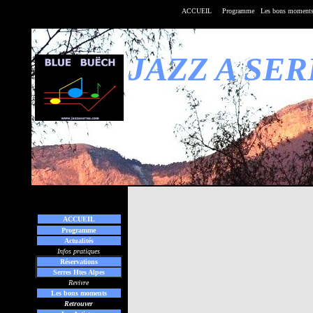
ACCUEIL
Programme
Les bons moment
JAZZ A SE
ACCUEIL
Programme
Actualités
Infos pratiques
Réservations
Serres Htes Alpes
Revivre
Les bons moments
Retrouver