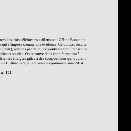
ures, les trois célèbres «souffleuses» : Céline Bonacina
ue qui s’impose comme une évidence. Ce quintet suscite
flûte), soufflés par de telles pointures ferait danser un
plice et soudée. On retrouve dans cette formation à
dérer les énergies grâce à des compositions qui ouvrent
rd de Culture Jazz, à Jazz sous les pommiers, mai 2014.
ite=151