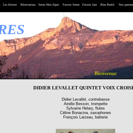
s
Les
Artistes
Réservations
Serres Htes Alpes
Favoris Serres
Favoris Jazz
Blue Buëch
Nos partena
RRES
Bienvenue
DIDIER LEVALLET QUINTET VOIX CROIS
Didier Levallet, contrebasse
Airelle Besson, trompette
Sylvaine Helary, flutes
Céline Bonacina, saxophones
François Laizeau, batterie