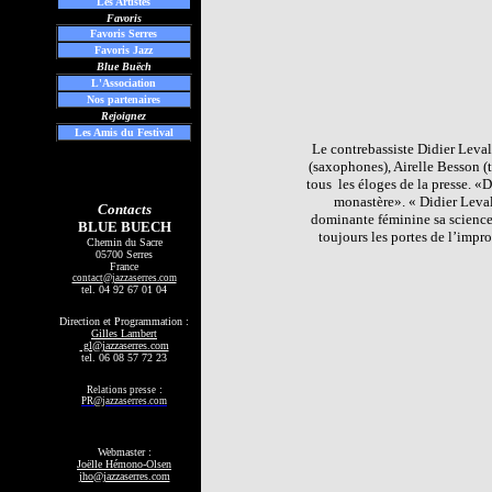
Les
Artistes
Favoris
Favoris Serres
Favoris Jazz
Blue Buëch
L'Association
Nos partenaires
Rejoignez
Les Amis du Festival
Le contrebassiste Didier Levall
(saxophones), Airelle Besson (t
tous
les éloges de la presse. «
monastère». « Didier Levall
Contacts
dominante féminine sa science 
BLUE BUECH
toujours les portes de l’impr
Chemin du Sacre
05700 Serres
France
contact
@jazzaserres.com
tel.
04 92 67 01 04
Direction et Programmation :
Gilles Lambert
gl@jazzaserres.com
tel. 06 08 57 72 23
:
Relations presse
PR@jazzaserres.com
Webmaster :
Joëlle Hémono-Olsen
jho@jazzaserres.com