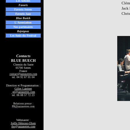
Les
Artistes
Clém
Favoris
Jack
Favoris Serres
Chris
Favoris Jazz
Blue Buëch
L'Association
Nos partenaires
Rejoignez
Les Amis du Festival
Contacts
BLUE BUECH
Chemin du Sacre
05700 Serres
France
contact
@jazzaserres.com
tel.
04 92 67 01 04
Direction et Programmation :
Gilles Lambert
gl@jazzaserres.com
tel. 06 08 57 72 23
:
Relations presse
PR@jazzaserres.com
Webmaster :
Joëlle Hémono-Olsen
jho@jazzaserres.com