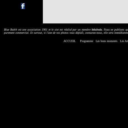
B
lue Buëch est une association 1901 et le site est réalisé par un membre
bénévole.
Nous ne publions que 
purement commercial. Et surtout, si l'une de vos photos vous déplaît, contactez-nous, elle sera immédiatem
ACCUEIL
Programme
Les bons moments
Les
Art