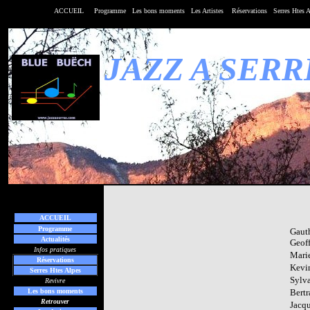
ACCUEIL
Programme
Les bons moments
Les
Artistes
Réservations
Serres Htes 
JAZZ A SERR
ACCUEIL
Programme
Gauth
Actualités
Geoff
Infos pratiques
Mari
Réservations
Kevi
Serres Htes Alpes
Sylv
Revivre
Les bons moments
Bert
Retrouver
Jacqu