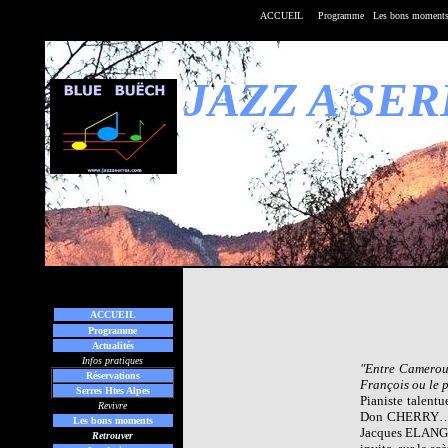
ACCUEIL
Programme
Les bons moment
JAZZ A SE
ACCUEIL
Programme
Actualités
Infos pratiques
"Entre Cameroun
Réservations
François ou le 
Serres Htes Alpes
Pianiste talen
Revivre
Don CHERRY…
Les bons moments
Jacques ELANGU
Retrouver