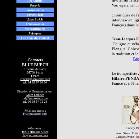
invite, sur la s
Les
Artistes
Voir également :
Favoris
Favoris Serres
chroniques de 
Favoris Jazz
Blue Buëch
interview en lign
L'Association
François dans l
Nos partenaires
Rejoignez
Les Amis du Festival
Jean-Jacque
"Fougue et véh
Elangué. Colosse
la tradition et l
Bio
Contacts
BLUE BUECH
Chemin du Sacre
05700 Serres
Le trompettiste
France
Hilaire PENDA
contact
@jazzaserres.com
tel.
04 92 67 01 04
France et à l'étr
Direction et Programmation :
Gilles Lambert
gl@jazzaserres.com
tel. 06 08 57 72 23
:
Relations presse
PR@jazzaserres.com
Lonely W
Webmaster :
Joëlle Hémono-Olsen
avec Steve Potts 
jho@jazzaserres.com
Jacques Avenel (co