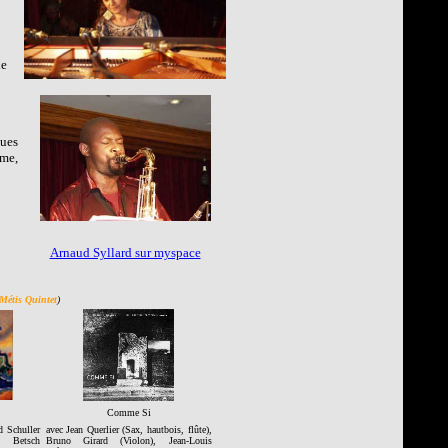
ne
ques
sme,
Arnaud Syllard sur myspace
étis Quintet
)
Comme Si
d Schuller
avec Jean Querlier (Sax, hautbois, flûte),
n Betsch
Bruno Girard (Violon), Jean-Louis