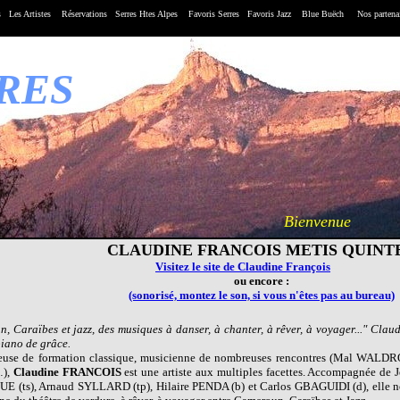
s
Les
Artistes
Réservations
Serres Htes Alpes
Favoris Serres
Favoris Jazz
Blue Buëch
Nos partena
RRES
Bienvenue
CLAUDINE FRANCOIS METIS QUINT
Visitez le site de Claudine François
ou encore :
(sonorisé, montez le son, si vous n'êtes pas au bureau)
, Caraïbes et jazz, des musiques à danser, à chanter, à rêver, à voyager..." Clau
piano de grâce.
tueuse de formation classique, musicienne de nombreuses rencontres (Mal WALD
),
Claudine FRANCOIS
est une artiste aux multiples facettes. Accompagnée de 
E (ts), Arnaud SYLLARD (tp), Hilaire PENDA (b) et Carlos GBAGUIDI (d), elle 