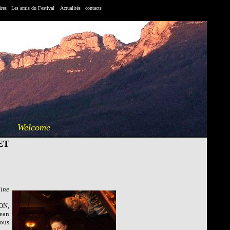
ires
Les amis du Festival
Actualités
contacts
Welcome
ET
dine
RON,
Jean
nous