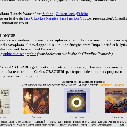
cène du théâtre de verdure, à rêver, à voyager entre Cameroun, Caraïbes et Jazz.
l'album "Lonely Woman" sur
Zicline
,
Citizen Jazz
e
Fidelio
e sur le site du
Jazz Club Les Naïades
Jazz Passion
(photos, présentation), Claudi
e Boudoir de Proust
s ELANGUE
:
émence au rendez-vous avec le saxophoniste ténor franco-camerounais Jean-Jac
 du saxophone, il développe un jeu tout en énergie, entre l'impétuosité et le lyri
e déchirement, la sérénité et l'ivresse"
graphie et discographie
(voir également sur le site de Claudine François)
Arnaud SYLLARD
également compositeur et arrangeur, le bassiste camerounais
et le batteur béninois
Carlos GBAGUIDI
participent à de nombreux projets en
anger avec les plus grands.
Discographie de Claudine François
(Vous pouvez écouter des extraits sur le site de Claudine François,
notamment Amazon - M
oman
Amazon
Healing Force
Camargue
(sax), Jean-
Jean-Jacques Elangué (sax),
avec Didier Forget (Sax), Jane
avec Jim Pepper (Sax), E
ntrebasse) et
Nicolas Genest (trompette-bugle),
Bunnett (soprano, flûte), Harry
(contrebasse), Joh